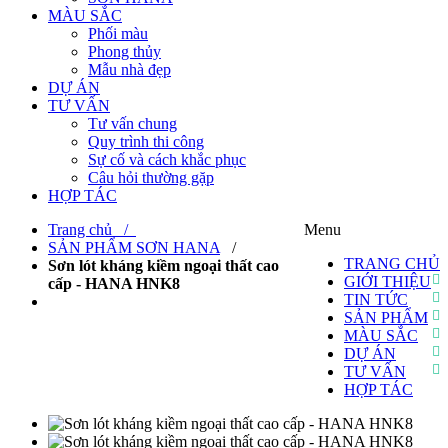
MÀU SẮC
Phối màu
Phong thủy
Mẫu nhà đẹp
DỰ ÁN
TƯ VẤN
Tư vấn chung
Quy trình thi công
Sự cố và cách khắc phục
Câu hỏi thường gặp
HỢP TÁC
Trang chủ /
Menu
SẢN PHẨM SƠN HANA
/
TRANG CHỦ
Sơn lót kháng kiềm ngoại thất cao
GIỚI THIỆU
cấp - HANA HNK8
TIN TỨC
SẢN PHẨM
MÀU SẮC
DỰ ÁN
TƯ VẤN
HỢP TÁC