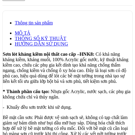
Thông tin sản phẩm
MÔ TẢ
THÔNG SỐ KỸ THUẬT
HƯỚNG DẪN SỬ DỤNG
Sơn lót kháng kiềm nội thất cao cấp –HNK8:
Có khả năng
kháng kiềm, kháng muối, 100% Acrylic gốc nước, kỹ thuật kháng
kiềm cao, chứa các phụ gia kết dính tạo khả năng chống thấm
ngang, chống kiềm và chống ô xy hóa cao. Đây là loại sơn có độ
phủ cao, hiệu quả dùng để lót các bề mặt tường trong nhà tạo sự
liên kết tối ưu giữa lớp bột bả và sơn phủ, tiết kiệm sơn phủ.
* Thành phần cấu tạo:
Nhựa gốc Acrylic, nước sạch, các phụ gia
không chứa chì và thủy ngân.
- Khuấy đều sơn trước khi sử dụng.
Bề mặt cần sơn: Phải được vệ sinh sạch sẽ, không có tạp chất làm
giảm sự bám dính như bụi dầu mỡ hay sáp. Dùng hóa chất thích
hợp để xử lý bề mặt tường có rêu mốc. Đối với bề mặt cũ cần loại
bỏ màng sơn cũ trước khi thi công. Xử lý các vết nứt tường trước