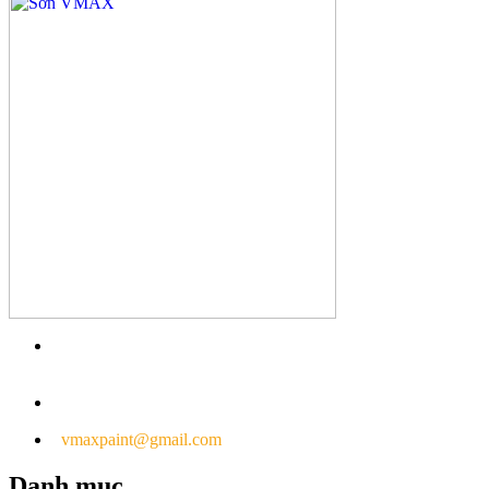
LK1-D06, KĐT Splendora - Mailand Hanoi City, An
Khánh, Hoài Đức, Hà Nội
096.555.8485
vmaxpaint@gmail.com
Danh mục