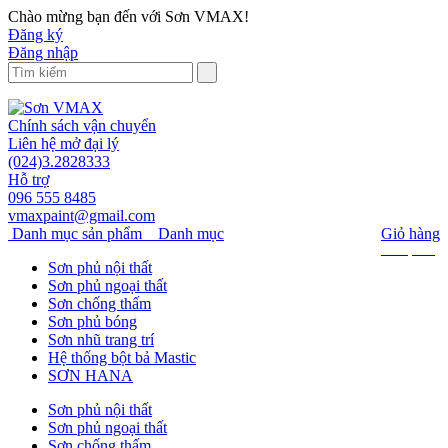
Chào mừng bạn đến với Sơn VMAX!
Đăng ký
Đăng nhập
Chính sách vận chuyển
Liên hệ mở đại lý
(024)3.2828333
Hỗ trợ
096 555 8485
vmaxpaint@gmail.com
Danh mục sản phẩm
Danh mục
Giỏ hàng
0 sản phẩm
Sơn phủ nội thất
Sơn phủ ngoại thất
Sơn chống thấm
Sơn phủ bóng
Sơn nhũ trang trí
Hệ thống bột bả Mastic
SƠN HANA
Sơn phủ nội thất
Sơn phủ ngoại thất
Sơn chống thấm