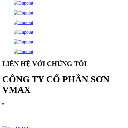
LIÊN HỆ VỚI CHÚNG TÔI
CÔNG TY CỔ PHẦN SƠN
VMAX
MST: 0107587937 Do Sở kế hoạch và đầu tư TP.HN cấp ngày
06/10/2016