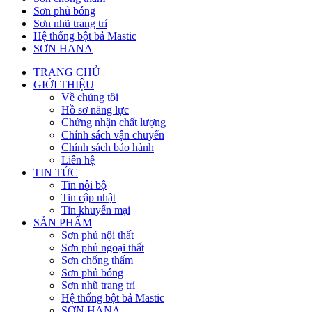
Sơn phủ bóng
Sơn nhũ trang trí
Hệ thống bột bả Mastic
SƠN HANA
TRANG CHỦ
GIỚI THIỆU
Về chúng tôi
Hồ sơ năng lực
Chứng nhận chất lượng
Chính sách vận chuyển
Chính sách bảo hành
Liên hệ
TIN TỨC
Tin nội bộ
Tin cập nhật
Tin khuyến mại
SẢN PHẨM
Sơn phủ nội thất
Sơn phủ ngoại thất
Sơn chống thấm
Sơn phủ bóng
Sơn nhũ trang trí
Hệ thống bột bả Mastic
SƠN HANA