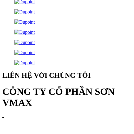
LIÊN HỆ VỚI CHÚNG TÔI
CÔNG TY CỔ PHẦN SƠN
VMAX
MST: 0107587937 Do Sở kế hoạch và đầu tư TP.HN cấp ngày
06/10/2016