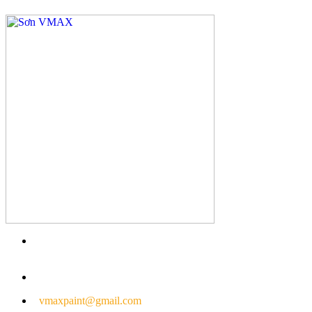
LK1-D06, KĐT Splendora - Mailand Hanoi City, An
Khánh, Hoài Đức, Hà Nội
096.555.8485
vmaxpaint@gmail.com