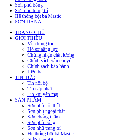
Sơn phủ bóng
Sơn nhũ trang trí
Hệ thống bột bả Mastic
SƠN HANA
TRANG CHỦ
GIỚI THIỆU
Về chúng tôi
Hồ sơ năng lực
Chứng nhận chất lượng
Chính sách vận chuyển
Chính sách bảo hành
Liên hệ
TIN TỨC
Tin nội bộ
Tin cập nhật
Tin khuyến mại
SẢN PHẨM
Sơn phủ nội thất
Sơn phủ ngoại thất
Sơn chống thấm
Sơn phủ bóng
Sơn nhũ trang trí
Hệ thống bột bả Mastic
SƠN HANA