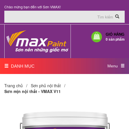
Chào mừng bạn đến với Sơn VMAX!
GIỎ HÀNG
0 sản phẩm
DANH MỤC
Menu
Trang chủ /
Sơn phủ nội thất
/
Sơn mịn nội thất - VMAX V11