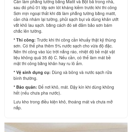
Cần làm phẳng tường bằng Matit và Bột bả trong nhà,
sau đó phủ 01 lớp sơn lót kháng kiềm trước khi thi công
Sơn mịn ngoại thất khi đã làm phẳng tường bằng matit,
cần chà nhám lại tường, phủi sạch bụi và dùng khăn ướt
vắt khô lau sạch. bằng cách đó sẽ đảm bảo sơn bám
chắc lên tường.
​* Thi công:
Trước khi thi công cần khuấy thật kỹ thùng
sơn. Có thể pha thêm 5% nước sạch cho vừa độ đặc.
Nên thi công vào lúc trời nắng ráo, nhiệt độ bề mặt vật
liệu không quá 35 độ C. Nếu cần, có thể làm mát bề
mặt thi công bằng khăn hay ru lô ẩm.
​* Vệ sinh dụng cụ:
Dùng xà bông và nước sạch rửa
bình thường.
* Bảo quản:
Để nơi khô, mát. Đậy kín khi dùng không
hết (nếu chưa pha nước).
Lưu kho trong điều kiện khô, thoáng mát và chưa mở
nắp.