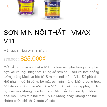
SƠN MỊN NỘI THẤT - VMAX
V11
MÃ SẢN PHẨM:
V11_THÙNG
825.000₫
976.000₫
MÔ TẢ Sơn mịn nội thất – V11: Là loại sơn phủ trong nhà, phù
hợp với khí hậu nhiệt đới. Dùng để sơn phủ, sau khi làm phẳng
tường bằng Matit và bột bả Sơn mịn nội thất – V11: Độ phủ tốt,
khô nhanh, dễ thi công, bề mặt sơn mịn màng, không bong tróc,
độ bền cao. Sơn mịn nội thất – V11: màu sắc phong phú, thích
hợp với mọi không gian kiến trúc. Màu sắc luôn ổn định, không
phai màu. Sơn mịn nội thất – V11: Không cháy, không độc hại,
không chứa chì, thuỷ ngân và các...